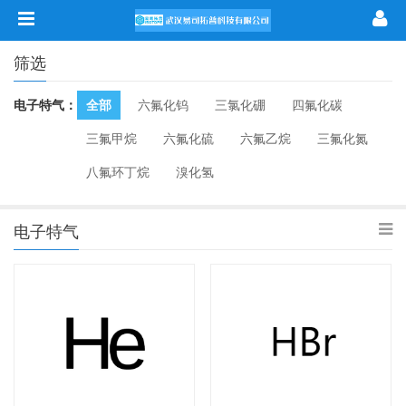
筛选
电子特气：
全部
六氟化钨
三氯化硼
四氟化碳
三氟甲烷
六氟化硫
六氟乙烷
三氟化氮
八氟环丁烷
溴化氢
电子特气