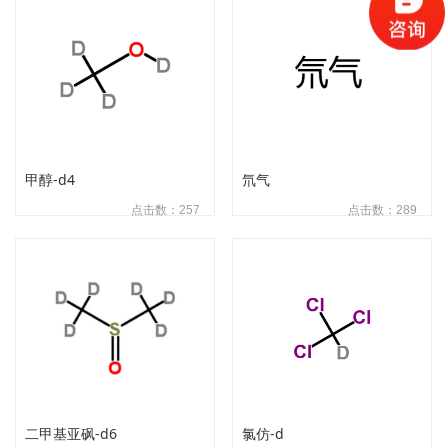
甲醇-d4
氘气
点击数：257
点击数：289
二甲基亚砜-d6
氯仿-d